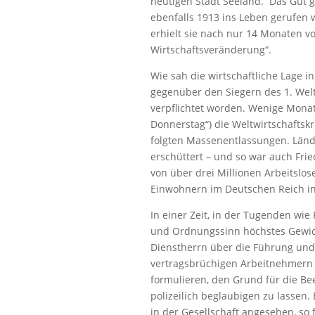
heutigen Stadt Seeland. Das Gut g
ebenfalls 1913 ins Leben gerufen w
erhielt sie nach nur 14 Monaten v
Wirtschaftsveränderung“.
Wie sah die wirtschaftliche Lage i
gegenüber den Siegern des 1. Wel
verpflichtet worden. Wenige Monat
Donnerstag“) die Weltwirtschafts
folgten Massenentlassungen. Länd
erschüttert – und so war auch Frie
von über drei Millionen Arbeitslo
Einwohnern im Deutschen Reich ins
In einer Zeit, in der Tugenden wie F
und Ordnungssinn höchstes Gewich
Dienstherrn über die Führung und
vertragsbrüchigen Arbeitnehmern 
formulieren, den Grund für die Be
polizeilich beglaubigen zu lassen.
in der Gesellschaft angesehen, so 