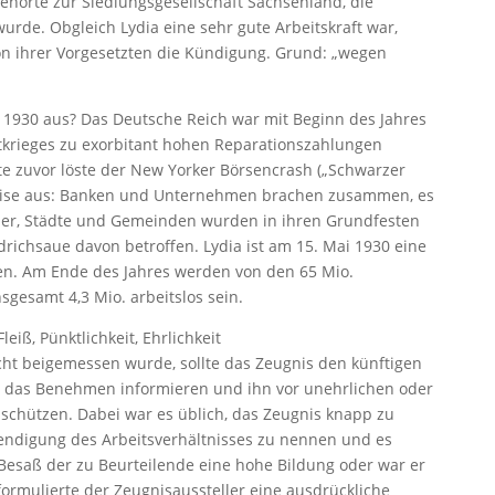
ehörte zur Siedlungsgesellschaft Sachsenland, die
urde. Obgleich Lydia eine sehr gute Arbeitskraft war,
on ihrer Vorgesetzten die Kündigung. Grund: „wegen
n 1930 aus? Das Deutsche Reich war mit Beginn des Jahres
tkrieges zu exorbitant hohen Reparationszahlungen
e zuvor löste der New Yorker Börsencrash („Schwarzer
krise aus: Banken und Unternehmen brachen zusammen, es
er, Städte und Gemeinden wurden in ihren Grundfesten
drichsaue davon betroffen. Lydia ist am 15. Mai 1930 eine
sen. Am Ende des Jahres werden von den 65 Mio.
gesamt 4,3 Mio. arbeitslos sein.
leiß, Pünktlichkeit, Ehrlichkeit
t beigemessen wurde, sollte das Zeugnis den künftigen
 das Benehmen informieren und ihn vor unehrlichen oder
schützen. Dabei war es üblich, das Zeugnis knapp zu
endigung des Arbeitsverhältnisses zu nennen und es
 Besaß der zu Beurteilende eine hohe Bildung oder war er
formulierte der Zeugnisaussteller eine ausdrückliche