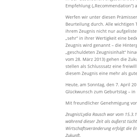
Empfehlung („Recommendation“) al
Werfen wir unter diesen Prämissen
Beurteilung durch. Alle wichtigen Tu
ihrem Zeugnis nicht nur aufgelist
„sehr“ in ihrer Wertigkeit eine b
Zeugnis wird genannt – die Hinter
„geschuldeten Zeugnisinhalt“ hin
vom 28. März 2013) gehen die Zuk
stellen als Schlusssatz eine freiwil
diesem Zeugnis eine mehr als gute
Heute, am Sonntag, den 7. April 20
Glückwunsch zum Geburtstag – in
Mit freundlicher Genehmigung von
Zeugnis!Lydia Rausch war vom 15.3.19
während dieser Zeit als äußerst tüchti
Wirtschaftsveränderung erfolgt die E
Zukunft.