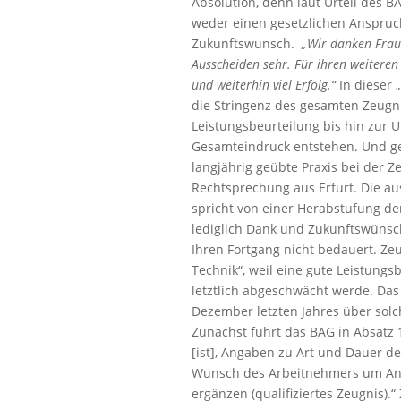
Absolution, denn laut Urteil des B
weder einen gesetzlichen Anspruc
Zukunftswunsch.
„Wir danken Frau 
Ausscheiden sehr. Für ihren weitere
und weiterhin viel Erfolg.“
In dieser 
die Stringenz des gesamten Zeugnis
Leistungsbeurteilung bis hin zur Un
Gesamteindruck entstehen. Und gen
langjährig geübte Praxis bei der Z
Rechtsprechung aus Erfurt. Die a
spricht von einer Herabstufung der
lediglich Dank und Zukunftswünsc
Ihren Fortgang nicht bedauert. Z
Technik“, weil eine gute Leistungs
letztlich abgeschwächt werde. Das
Dezember letzten Jahres über solc
Zunächst führt das BAG in Absatz 1
[ist], Angaben zu Art und Dauer d
Wunsch des Arbeitnehmers um Anga
ergänzen (qualifiziertes Zeugnis).“