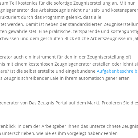
um Teil kostenlos für die sofortige Zeugniserstellung an. Mit nur
ugnisgenerator das Arbeitszeugnis nicht nur zeit- und kostenspare
trukturiert durch das Programm gelenkt, dass alle
t werden. Damit ist neben der standardisierten Zeugniserstellu
ten gewährleistet. Eine praktische, zeitsparende und kostengünsti
achwissen und dem geschulten Blick etliche Arbeitszeugnisse im Ja
erator auch ein Instrument für den in der Zeugniserstellung oft
nis mit einem kostenlosen Zeugnisgenerator erstellen oder lohnt s
are? Ist die selbst erstellte und eingebundene
Aufgabenbeschrei
ls Zeugnis schreibender Laie in ihrem automatisch generierten
sgenerator von Das Zeugnis Portal auf dem Markt. Probieren Sie di
enblick, in dem der Arbeitgeber Ihnen das unterzeichnete Zeugni
so unterschrieben, wie Sie es ihm vorgelegt haben? Fehlen