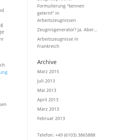
Formulierung "kennen
nd
gelernt" in
Arbeitszeugnissen
ng
Zeugnisgenerator? Ja. Aber…
ge
hr
Arbeitszeugnisse in
Frankreich
Archive
ich
März 2015
bung
Juli 2013
Mai 2013
April 2013
esen
März 2013
Februar 2013
s
Telefon: +49 (6103) 3865888