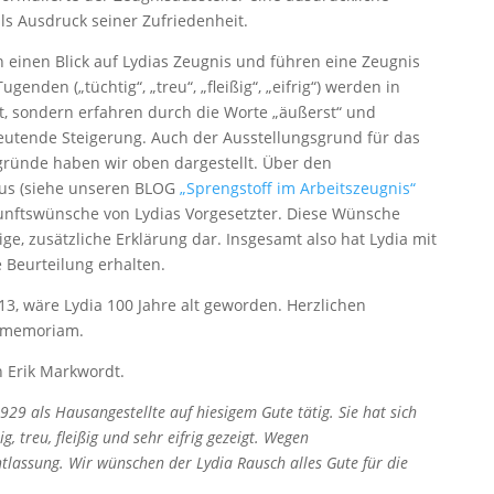
s Ausdruck seiner Zufriedenheit.
 einen Blick auf Lydias Zeugnis und führen eine Zeugnis
genden („tüchtig“, „treu“, „fleißig“, „eifrig“) werden in
et, sondern erfahren durch die Worte „äußerst“ und
edeutende Steigerung. Auch der Ausstellungsgrund für das
gründe haben wir oben dargestellt. Über den
aus (siehe unseren BLOG
„Sprengstoff im Arbeitszeugnis“
unftswünsche von Lydias Vorgesetzter. Diese Wünsche
lige, zusätzliche Erklärung dar. Insgesamt also hat Lydia mit
 Beurteilung erhalten.
13, wäre Lydia 100 Jahre alt geworden. Herzlichen
 memoriam.
 Erik Markwordt.
29 als Hausangestellte auf hiesigem Gute tätig. Sie hat sich
g, treu, fleißig und sehr eifrig gezeigt. Wegen
ntlassung. Wir wünschen der Lydia Rausch alles Gute für die