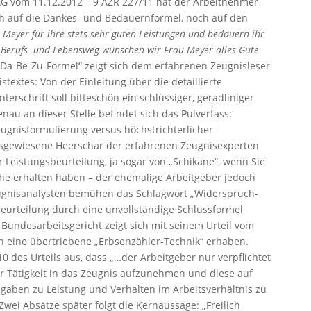
AG vom 11.12.2012 – 9 AZR 227/11
hat der Arbeitnehmer
h auf die Dankes- und Bedauernformel, noch auf den
Meyer für ihre stets sehr guten Leistungen und bedauern ihr
n Berufs- und Lebensweg wünschen wir Frau Meyer alles Gute
„Da-Be-Zu-Formel“ zeigt sich dem erfahrenen Zeugnisleser
textes: Von der Einleitung über die detaillierte
terschrift soll bitteschön ein schlüssiger, geradliniger
au an dieser Stelle befindet sich das Pulverfass:
eugnisformulierung versus höchstrichterlicher
usgewiesene Heerschar der erfahrenen Zeugnisexperten
 Leistungsbeurteilung, ja sogar von „Schikane“, wenn Sie
he erhalten haben – der ehemalige Arbeitgeber jedoch
eugnisanalysten bemühen das Schlagwort „Widerspruch-
beurteilung durch eine unvollständige Schlussformel
 Bundesarbeitsgericht zeigt sich mit seinem Urteil vom
h eine übertriebene „Erbsenzähler-Technik“ erhaben.
0 des Urteils aus, dass „…der Arbeitgeber nur verpflichtet
er Tätigkeit in das Zeugnis aufzunehmen und diese auf
ben zu Leistung und Verhalten im Arbeitsverhältnis zu
 Zwei Absätze später folgt die Kernaussage: „Freilich