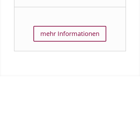
mehr Informationen
Arbeitszeugnisse sind
Vertrauenssache.
Ich beantworte alle Ihre Fragen und bin sicher, dass
ich auch Ihnen helfen kann.