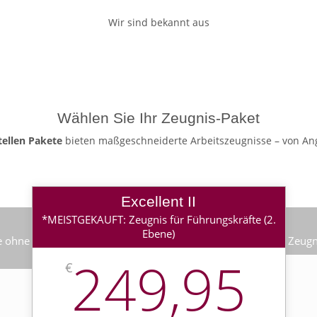
Wir sind bekannt aus
Wählen Sie Ihr Zeugnis-Paket
tellen Pakete
bieten maßgeschneiderte Arbeitszeugnisse – von Ang
Excellent II
*MEISTGEKAUFT: Zeugnis für Führungskräfte (2.
Ebene)
e ohne
Zeugn
249,95
€