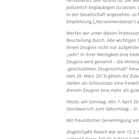
formulieren, den Grund für die Be
polizeilich beglaubigen zu lassen.
in der Gesellschaft angesehen, so 
Empfehlung („Recommendation“) al
Werfen wir unter diesen Prämissen
Beurteilung durch. Alle wichtigen Tu
ihrem Zeugnis nicht nur aufgelist
„sehr“ in ihrer Wertigkeit eine b
Zeugnis wird genannt – die Hinter
„geschuldeten Zeugnisinhalt“ hin
vom 28. März 2013) gehen die Zuk
stellen als Schlusssatz eine freiwil
diesem Zeugnis eine mehr als gute
Heute, am Sonntag, den 7. April 20
Glückwunsch zum Geburtstag – in
Mit freundlicher Genehmigung von
Zeugnis!Lydia Rausch war vom 15.3.19
während dieser Zeit als äußerst tüchti