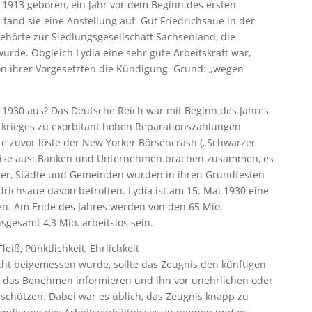
s 1913 geboren, ein Jahr vor dem Beginn des ersten
n fand sie eine Anstellung auf Gut Friedrichsaue in der
ehörte zur Siedlungsgesellschaft Sachsenland, die
urde. Obgleich Lydia eine sehr gute Arbeitskraft war,
on ihrer Vorgesetzten die Kündigung. Grund: „wegen
n 1930 aus? Das Deutsche Reich war mit Beginn des Jahres
tkrieges zu exorbitant hohen Reparationszahlungen
e zuvor löste der New Yorker Börsencrash („Schwarzer
krise aus: Banken und Unternehmen brachen zusammen, es
er, Städte und Gemeinden wurden in ihren Grundfesten
drichsaue davon betroffen. Lydia ist am 15. Mai 1930 eine
sen. Am Ende des Jahres werden von den 65 Mio.
gesamt 4,3 Mio. arbeitslos sein.
leiß, Pünktlichkeit, Ehrlichkeit
t beigemessen wurde, sollte das Zeugnis den künftigen
 das Benehmen informieren und ihn vor unehrlichen oder
schützen. Dabei war es üblich, das Zeugnis knapp zu