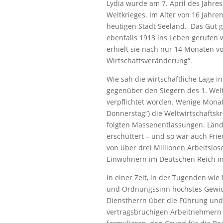
Lydia wurde am 7. April des Jahre
Weltkrieges. Im Alter von 16 Jahre
heutigen Stadt Seeland. Das Gut g
ebenfalls 1913 ins Leben gerufen w
erhielt sie nach nur 14 Monaten v
Wirtschaftsveränderung“.
Wie sah die wirtschaftliche Lage i
gegenüber den Siegern des 1. Wel
verpflichtet worden. Wenige Monat
Donnerstag“) die Weltwirtschafts
folgten Massenentlassungen. Länd
erschüttert – und so war auch Frie
von über drei Millionen Arbeitslo
Einwohnern im Deutschen Reich ins
In einer Zeit, in der Tugenden wie F
und Ordnungssinn höchstes Gewich
Dienstherrn über die Führung und
vertragsbrüchigen Arbeitnehmern 