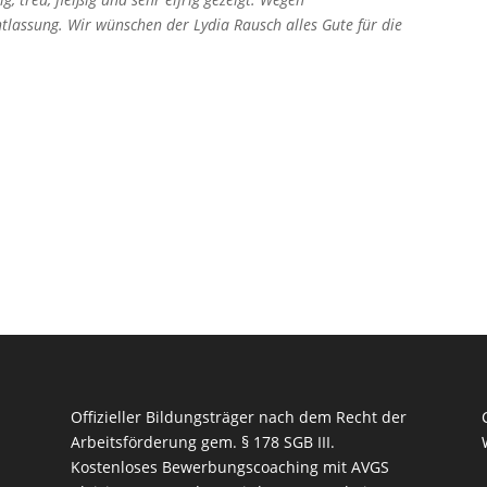
ntlassung. Wir wünschen der Lydia Rausch alles Gute für die
Offizieller Bildungsträger nach dem Recht der
Arbeitsförderung gem. § 178 SGB III.
Kostenloses Bewerbungscoaching mit AVGS