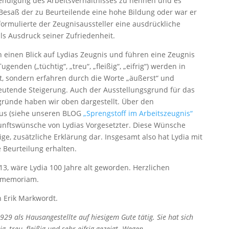
endigung des Arbeitsverhältnisses zu nennen und es
 Besaß der zu Beurteilende eine hohe Bildung oder war er
formulierte der Zeugnisaussteller eine ausdrückliche
s Ausdruck seiner Zufriedenheit.
 einen Blick auf Lydias Zeugnis und führen eine Zeugnis
genden („tüchtig“, „treu“, „fleißig“, „eifrig“) werden in
et, sondern erfahren durch die Worte „äußerst“ und
edeutende Steigerung. Auch der Ausstellungsgrund für das
gründe haben wir oben dargestellt. Über den
aus (siehe unseren BLOG
„Sprengstoff im Arbeitszeugnis“
unftswünsche von Lydias Vorgesetzter. Diese Wünsche
lige, zusätzliche Erklärung dar. Insgesamt also hat Lydia mit
 Beurteilung erhalten.
13, wäre Lydia 100 Jahre alt geworden. Herzlichen
 memoriam.
 Erik Markwordt.
29 als Hausangestellte auf hiesigem Gute tätig. Sie hat sich
g, treu, fleißig und sehr eifrig gezeigt. Wegen