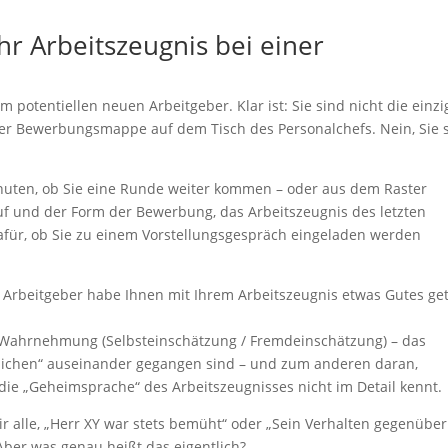
hr Arbeitszeugnis bei einer
em potentiellen neuen Arbeitgeber. Klar ist: Sie sind nicht die einzi
ner Bewerbungsmappe auf dem Tisch des Personalchefs. Nein, Sie 
nuten, ob Sie eine Runde weiter kommen – oder aus dem Raster
auf und der Form der Bewerbung, das Arbeitszeugnis des letzten
dafür, ob Sie zu einem Vorstellungsgespräch eingeladen werden
 Arbeitgeber habe Ihnen mit Ihrem Arbeitszeugnis etwas Gutes ge
n Wahrnehmung (Selbsteinschätzung / Fremdeinschätzung) – das
iedlichen“ auseinander gegangen sind – und zum anderen daran,
 die „Geheimsprache“ des Arbeitszeugnisses nicht im Detail kennt.
r alle, „Herr XY war stets bemüht“ oder „Sein Verhalten gegenüber
Aber was genau heißt das eigentlich?