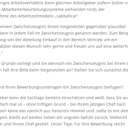
riges Arbeitsverhältnis beim gleichen Arbeitgeber (sofern bisher 
e Mitarbeiterbeurteilungssysteme vorhanden sind), der
me des Arbeitszeitmodells „sabbatical“.
ach einem Zwischenzeugnis Ihrem Vorgesetzten gegenüber plausibel
dann in jedem Fall im Zwischenzeugnis genannt werden. Zum Beisp
zung von der Abteilung Einkauf in den Bereich Vertrieb um ein
Müller diesen Wunsch sehr gerne und freuen uns auf eine weiterh
.“
 Gründe vorliegt und Sie dennoch ein Zwischenzeugnis bei Ihrem 
Fall Ihre Bitte beim Vorgesetzten an? Stellen Sie sich zunächst di
 und Ihren Bewerbungsunterlagen ein Zwischenzeugnis beifügen?
geber kann die Sachlage bestens einschätzen und weiß, dass Sie au
fach mal so – ohne triftigen Grund – bei Ihrem jetzigen Chef nach
esen käme das nämlich aus heiterem Himmel und: sollte es mit de
n, bleibt auf beiden Seiten ein ungutes Gefühl zurück. Vielleicht 
n und Ihrem Chef gestört. Unser Tipp: Für Ihre Bewerbung reicht