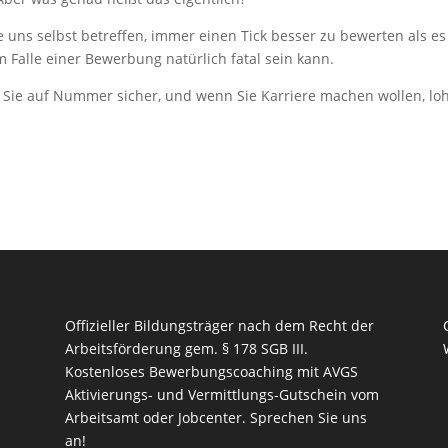
 uns selbst betreffen, immer einen Tick besser zu bewerten als es
m Falle einer Bewerbung natürlich fatal sein kann.
n Sie auf Nummer sicher, und wenn Sie Karriere machen wollen, lo
Offizieller Bildungsträger nach dem Recht der
Arbeitsförderung gem. § 178 SGB III.
Kostenloses Bewerbungscoaching mit AVGS
Aktivierungs- und Vermittlungs-Gutschein vom
Arbeitsamt oder Jobcenter.
Sprechen Sie uns
an!