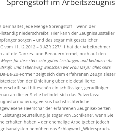
 Sprengstoff im Arbeitszeugnis
is beinhaltet jede Menge Sprengstoff – wenn der
ollständig niederschreibt. Hier kann der Zeugnisaussteller
fänger sorgen – und das sogar mit gesetzlicher
AG vom 11.12.2012 – 9 AZR 227/11
hat der Arbeitnehmer
h auf die Dankes- und Bedauernformel, noch auf den
Meyer für ihre stets sehr guten Leistungen und bedauern ihr
n Berufs- und Lebensweg wünschen wir Frau Meyer alles Gute
„Da-Be-Zu-Formel“ zeigt sich dem erfahrenen Zeugnisleser
textes: Von der Einleitung über die detaillierte
terschrift soll bitteschön ein schlüssiger, geradliniger
au an dieser Stelle befindet sich das Pulverfass:
eugnisformulierung versus höchstrichterlicher
usgewiesene Heerschar der erfahrenen Zeugnisexperten
 Leistungsbeurteilung, ja sogar von „Schikane“, wenn Sie
he erhalten haben – der ehemalige Arbeitgeber jedoch
eugnisanalysten bemühen das Schlagwort „Widerspruch-