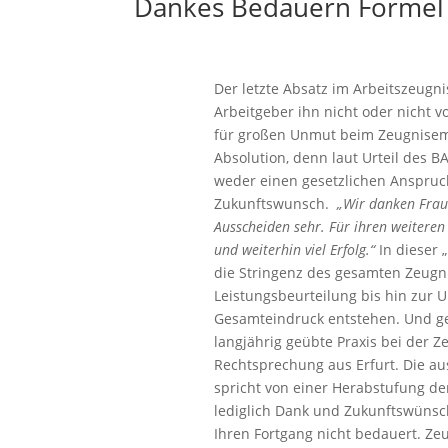
Dankes Bedauern Formel –
Der letzte Absatz im Arbeitszeugn
Arbeitgeber ihn nicht oder nicht v
für großen Unmut beim Zeugnisemp
Absolution, denn laut Urteil des B
weder einen gesetzlichen Anspruc
Zukunftswunsch.
„Wir danken Frau 
Ausscheiden sehr. Für ihren weitere
und weiterhin viel Erfolg.“
In dieser 
die Stringenz des gesamten Zeugnis
Leistungsbeurteilung bis hin zur Un
Gesamteindruck entstehen. Und gen
langjährig geübte Praxis bei der Z
Rechtsprechung aus Erfurt. Die a
spricht von einer Herabstufung der
lediglich Dank und Zukunftswünsc
Ihren Fortgang nicht bedauert. Z